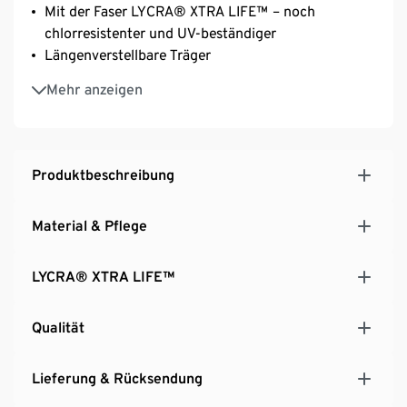
Mit der Faser LYCRA® XTRA LIFE™ – noch
chlorresistenter und UV-beständiger
Längenverstellbare Träger
Gr. 38 empfehlen wir 70–80 Cup B
Mehr anzeigen
Gr. 40 und 42 empfehlen wir 75–85 Cup B–C
Gr. 44 und 46 empfehlen wir 80–90 Cup C–D
Gr. 48 empfehlen wir 85–95 Cup D–E
Produktbeschreibung
Material & Pflege
LYCRA® XTRA LIFE™
Qualität
Lieferung & Rücksendung