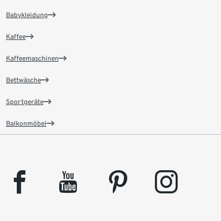
Babykleidung
Kaffee
Kaffeemaschinen
Bettwäsche
Sportgeräte
Balkonmöbel
facebook
youtube
pinterest
instagram