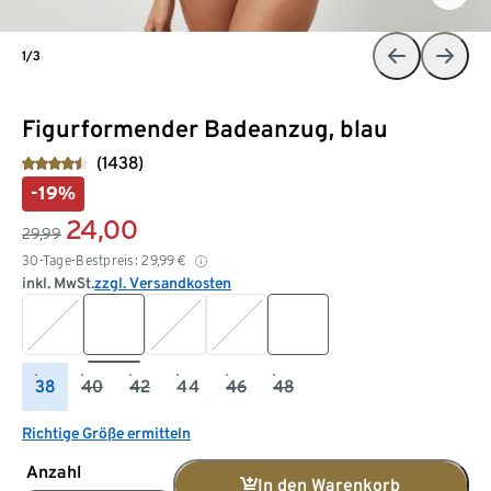
1/3
Figurformender Badeanzug, blau
(1438)
-19%
24,00
29,99
30-Tage-Bestpreis:
29,99
€
inkl. MwSt.
zzgl. Versandkosten
38
40
42
44
46
48
Richtige Größe ermitteln
Anzahl
In den Warenkorb