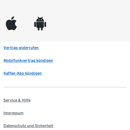
appleinc
android
Vertrag widerrufen
Mobilfunkvertrag kündigen
Kaffee-Abo kündigen
Service & Hilfe
Impressum
Datenschutz und Sicherheit