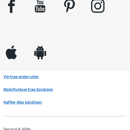
facebook
youtube
pinterest
instagram
appleinc
android
Vertrag widerrufen
Mobilfunkvertrag kündigen
Kaffee-Abo kündigen
Service & Hilfe