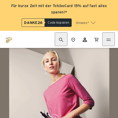
Für kurze Zeit mit der TchiboCard 15% auf fast alles
sparen!*
DANKE26
Code kopieren
Hinweis*