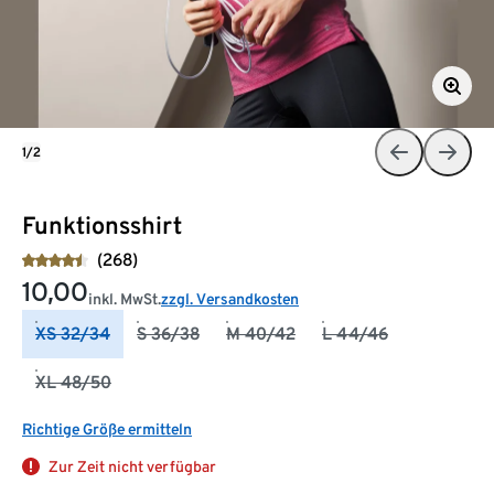
1/2
Funktionsshirt
(268)
10,00
inkl. MwSt.
zzgl. Versandkosten
XS 32/34
S 36/38
M 40/42
L 44/46
XL 48/50
Richtige Größe ermitteln
Zur Zeit nicht verfügbar