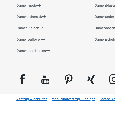
Damenmode
Damenbluse
Damenschmuck
Damenunter
Damenkleider
Damenhose
Damenpullover
Damenschuh
Damensporthosen
facebook
youtube
pinterest
xing
insta
Vertrag widerrufen
Mobilfunkvertrag kündigen
Kaffee-A