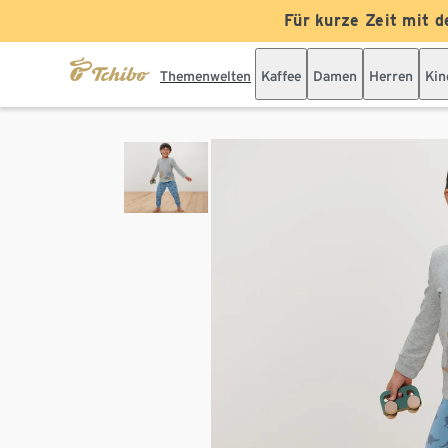
Für kurze Zeit mit d
Themenwelten
Kaffee
Damen
Herren
Kin