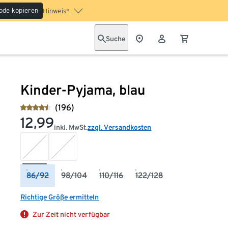
ode kopieren
Hinweis*
Suche
Kinder-Pyjama, blau
(196)
12,99
inkl. MwSt.
zzgl. Versandkosten
86/92
98/104
110/116
122/128
Richtige Größe ermitteln
Zur Zeit nicht verfügbar