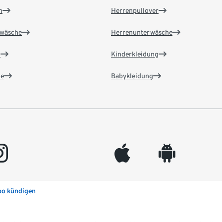
n
Herrenpullover
wäsche
Herrenunterwäsche
n
Kinderkleidung
e
Babykleidung
gram
appleinc
android
bo kündigen