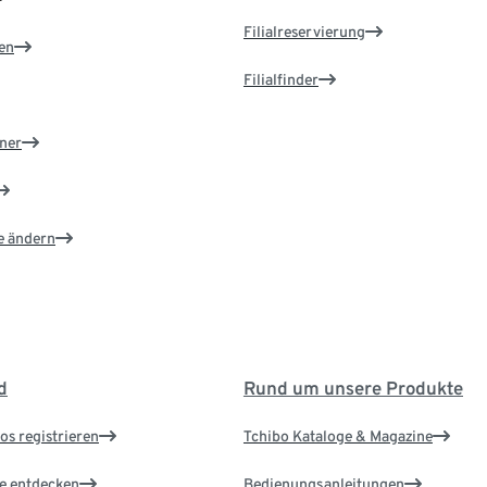
Filialreservierung
en
Filialfinder
ner
e ändern
d
Rund um unsere Produkte
os registrieren
Tchibo Kataloge & Magazine
le entdecken
Bedienungsanleitungen