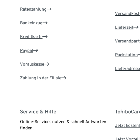
Ratenzahlung
Versandkost
Bankeinzug
Lieferzeit
Kreditkarte
Versandpart
Paypal
Packstation
Vorauskasse
Lieferadress
Zahlung in der Filiale
Service & Hilfe
TchiboCar
Online-Services nutzen & schnell Antworten
Jetzt kostenl
finden.
Jetzt Vortei