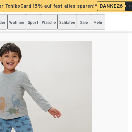
er TchiboCard 15% auf fast alles sparen!*
DANKE26
C
der
Wohnen
Sport
Wäsche
Schlafen
Sale
Mehr