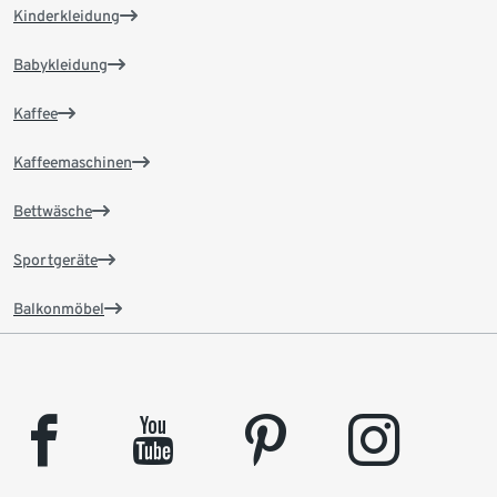
Kinderkleidung
Babykleidung
Kaffee
Kaffeemaschinen
Bettwäsche
Sportgeräte
Balkonmöbel
facebook
youtube
pinterest
instagram