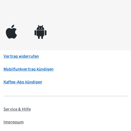
appleinc
android
Vertrag widerrufen
Mobilfunkvertrag kündigen
Kaffee-Abo kündigen
Service & Hilfe
Impressum