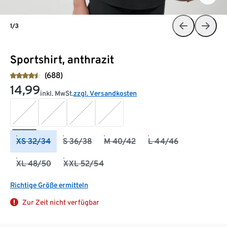
1/3
Sportshirt, anthrazit
(688)
14,99
inkl. MwSt.
zzgl. Versandkosten
XS 32/34
S 36/38
M 40/42
L 44/46
XL 48/50
XXL 52/54
Richtige Größe ermitteln
Zur Zeit nicht verfügbar