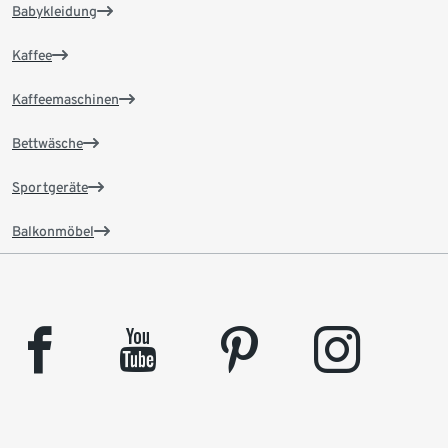
Babykleidung
Kaffee
Kaffeemaschinen
Bettwäsche
Sportgeräte
Balkonmöbel
facebook
youtube
pinterest
instagram