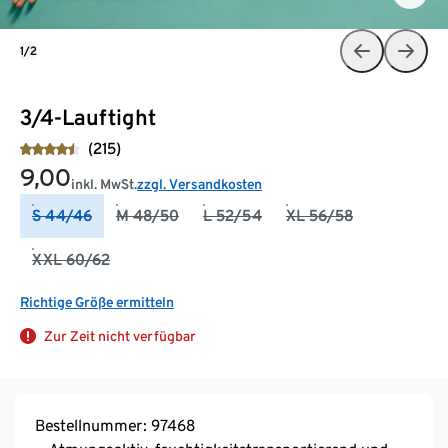
1/2
3/4-Lauftight
(215)
9,00
inkl. MwSt.
zzgl. Versandkosten
S 44/46
M 48/50
L 52/54
XL 56/58
XXL 60/62
Richtige Größe ermitteln
Zur Zeit nicht verfügbar
Bestellnummer: 97468