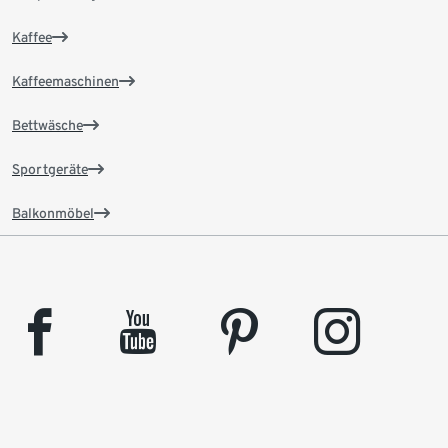
Kaffee
Kaffeemaschinen
Bettwäsche
Sportgeräte
Balkonmöbel
facebook
youtube
pinterest
instagram