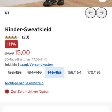
1/5
Kinder-Sweatkleid
(20)
-11%
15,00
24,99
30-Tage-Bestpreis:
17,00
€
inkl. MwSt.
zzgl. Versandkosten
122/128
134/140
146/152
158/164
170/176
Richtige Größe ermitteln
Zur Zeit nicht verfügbar