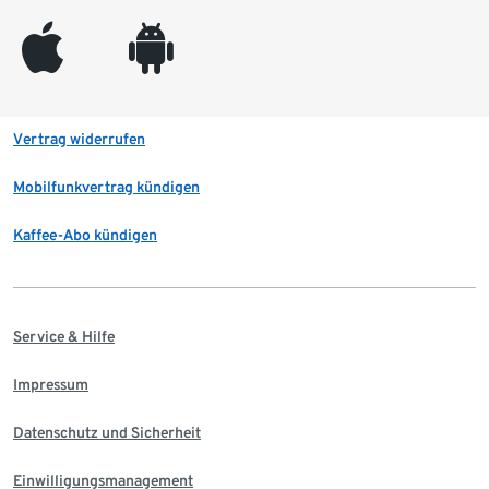
appleinc
android
Vertrag widerrufen
Mobilfunkvertrag kündigen
Kaffee-Abo kündigen
Service & Hilfe
Impressum
Datenschutz und Sicherheit
Einwilligungsmanagement