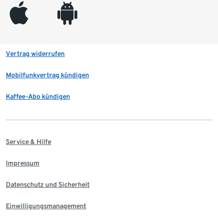
appleinc
android
Vertrag widerrufen
Mobilfunkvertrag kündigen
Kaffee-Abo kündigen
Service & Hilfe
Impressum
Datenschutz und Sicherheit
Einwilligungsmanagement