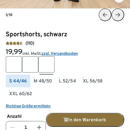
1/10
Sportshorts, schwarz
(110)
19,99
inkl. MwSt.
zzgl. Versandkosten
S 44/46
M 48/50
L 52/54
XL 56/58
XXL 60/62
Richtige Größe ermitteln
Anzahl
In den Warenkorb