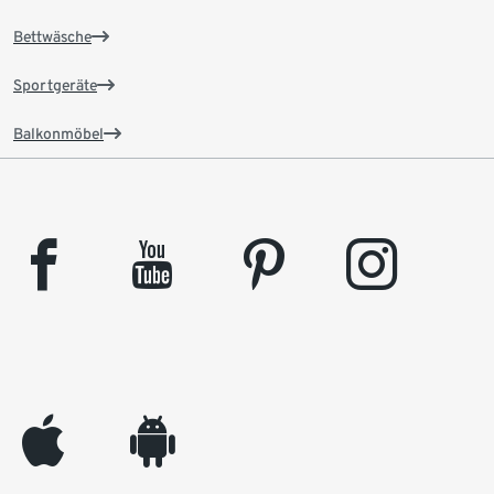
Bettwäsche
Sportgeräte
Balkonmöbel
facebook
youtube
pinterest
instagram
appleinc
android