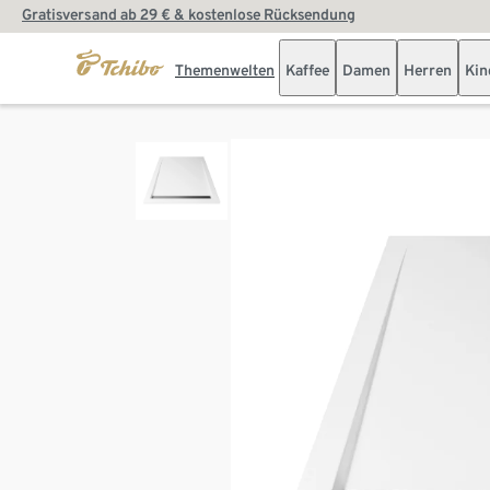
Gratisversand ab 29 € & kostenlose Rücksendung
Themenwelten
Kaffee
Damen
Herren
Kin