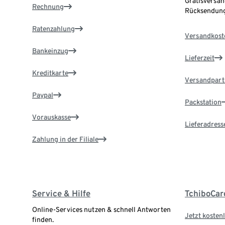
Gratisversan
Rechnung
Rücksendung
Ratenzahlung
Versandkost
Bankeinzug
Lieferzeit
Kreditkarte
Versandpart
Paypal
Packstation
Vorauskasse
Lieferadress
Zahlung in der Filiale
Service & Hilfe
TchiboCar
Online-Services nutzen & schnell Antworten
Jetzt kostenl
finden.