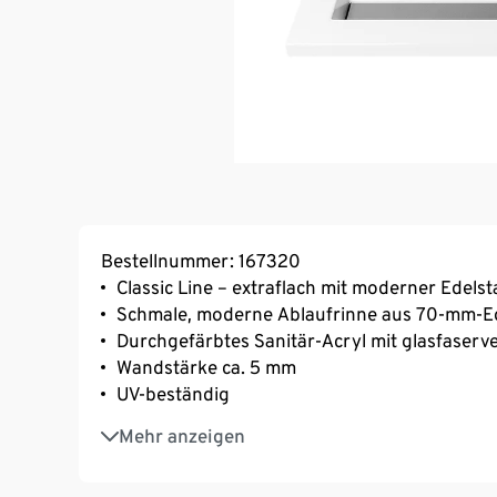
Bestellnummer: 167320
Classic Line – extraflach mit moderner Edels
Schmale, moderne Ablaufrinne aus 70-mm-Ed
Durchgefärbtes Sanitär-Acryl mit glasfaser
Wandstärke ca. 5 mm
UV-beständig
Inkl. Wannenfüßen und Marken-Siphon
Mehr anzeigen
Reduziertes Design für das Badezimmer