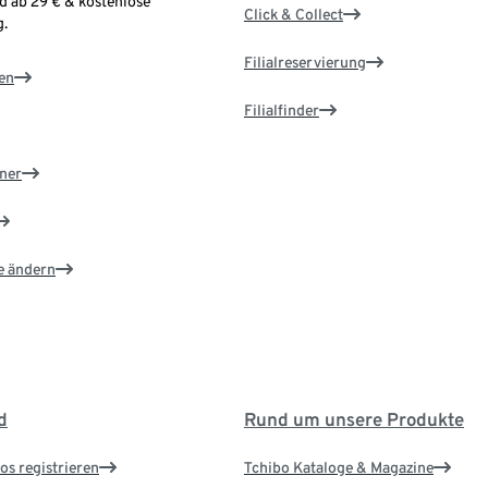
d ab 29 € & kostenlose
Click & Collect
.
Filialreservierung
en
Filialfinder
ner
e ändern
d
Rund um unsere Produkte
os registrieren
Tchibo Kataloge & Magazine