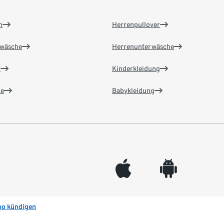
n
Herrenpullover
wäsche
Herrenunterwäsche
n
Kinderkleidung
e
Babykleidung
appleinc
android
bo kündigen