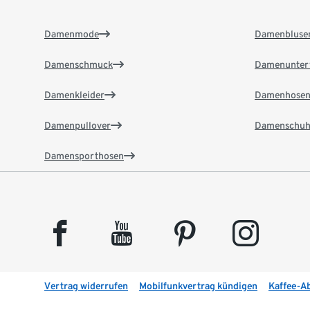
Damenmode
Damenbluse
Damenschmuck
Damenunter
Damenkleider
Damenhose
Damenpullover
Damenschuh
Damensporthosen
facebook
youtube
pinterest
instagram
Vertrag widerrufen
Mobilfunkvertrag kündigen
Kaffee-A