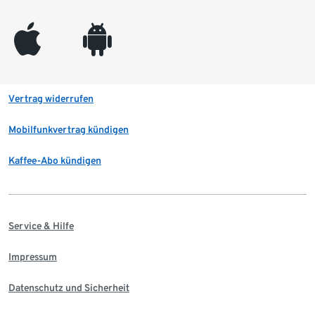
appleinc
android
Vertrag widerrufen
Mobilfunkvertrag kündigen
Kaffee-Abo kündigen
Service & Hilfe
Impressum
Datenschutz und Sicherheit