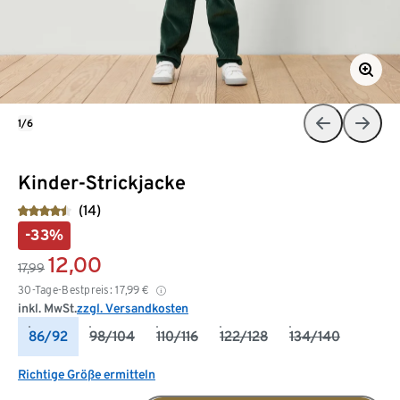
1/6
Kinder-Strickjacke
(14)
-33%
12,00
17,99
30-Tage-Bestpreis:
17,99
€
inkl. MwSt.
zzgl. Versandkosten
86/92
98/104
110/116
122/128
134/140
Richtige Größe ermitteln