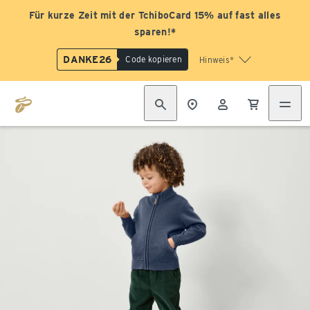
Für kurze Zeit mit der TchiboCard 15% auf fast alles
sparen!*
DANKE26
Code kopieren
Hinweis*