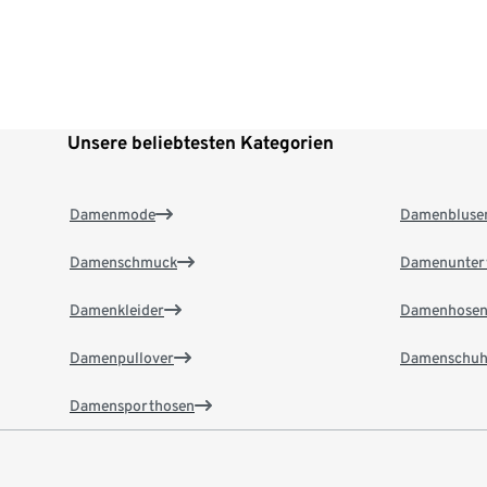
Unsere beliebtesten Kategorien
Damenmode
Damenbluse
Damenschmuck
Damenunter
Damenkleider
Damenhose
Damenpullover
Damenschuh
Damensporthosen