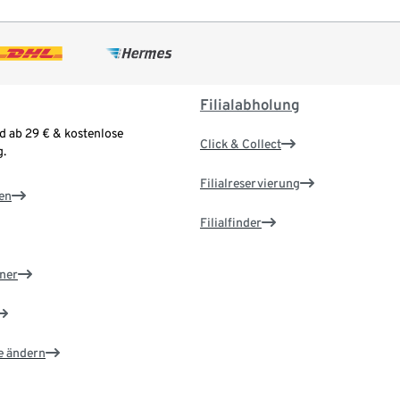
Filialabholung
d ab 29 € & kostenlose
Click & Collect
.
Filialreservierung
en
Filialfinder
ner
e ändern