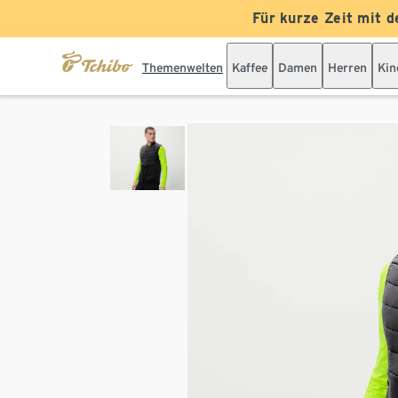
Für kurze Zeit mit d
Themenwelten
Kaffee
Damen
Herren
Kin