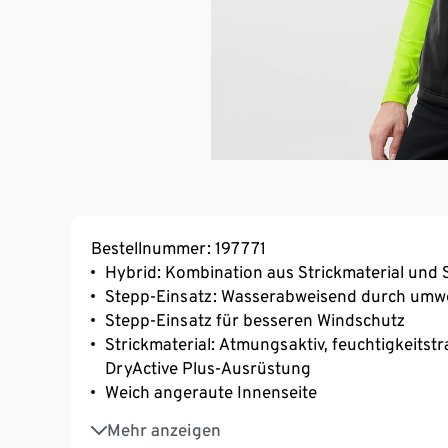
Bestellnummer: 197771
Hybrid: Kombination aus Strickmaterial und 
Stepp-Einsatz: Wasserabweisend durch umw
Stepp-Einsatz für besseren Windschutz
Strickmaterial: Atmungsaktiv, feuchtigkeits
DryActive Plus-Ausrüstung
Weich angeraute Innenseite
Softes, elastisches Material mit der Faser C
Mehr anzeigen
2 Eingrifftaschen mit Reißverschluss