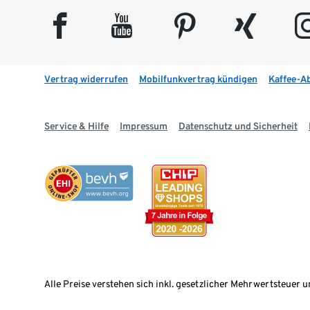
facebook
youtube
pinterest
xing
insta
Vertrag widerrufen
Mobilfunkvertrag kündigen
Kaffee-A
Service & Hilfe
Impressum
Datenschutz und Sicherheit
Alle Preise verstehen sich inkl. gesetzlicher Mehrwertsteuer u