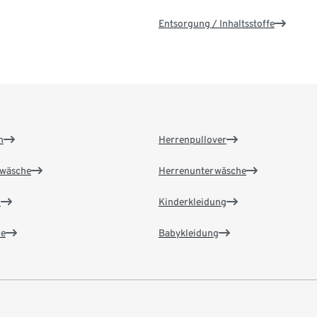
Entsorgung / Inhaltsstoffe
n
Herrenpullover
wäsche
Herrenunterwäsche
n
Kinderkleidung
e
Babykleidung