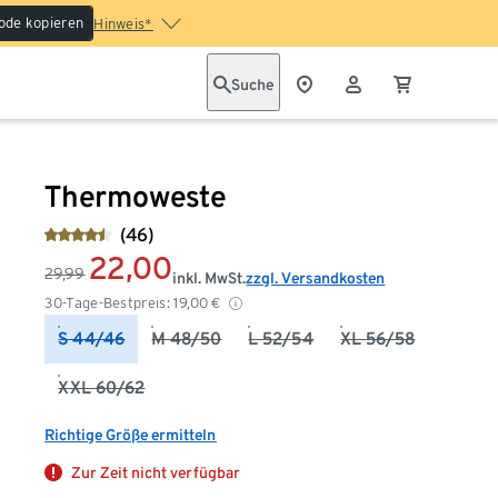
ode kopieren
Hinweis*
Suche
Thermoweste
(46)
22,00
29,99
inkl. MwSt.
zzgl. Versandkosten
30-Tage-Bestpreis:
19,00
€
S 44/46
M 48/50
L 52/54
XL 56/58
XXL 60/62
Richtige Größe ermitteln
Zur Zeit nicht verfügbar