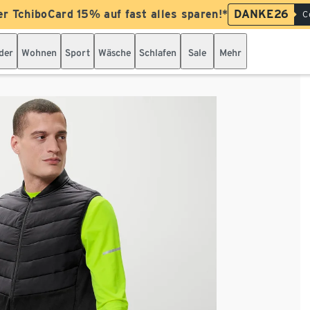
er TchiboCard 15% auf fast alles sparen!*
DANKE26
C
der
Wohnen
Sport
Wäsche
Schlafen
Sale
Mehr