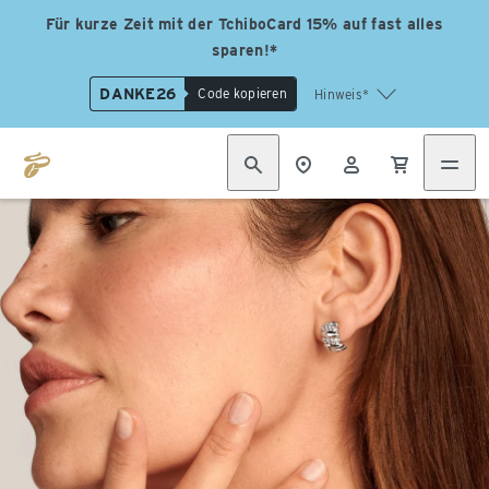
Für kurze Zeit mit der TchiboCard 15% auf fast alles
sparen!*
DANKE26
Code kopieren
Hinweis*