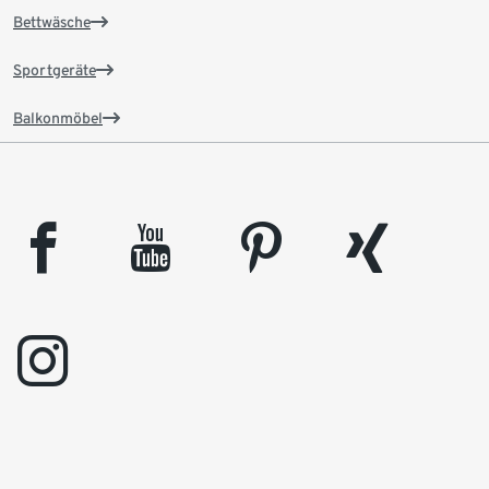
Bettwäsche
Sportgeräte
Balkonmöbel
facebook
youtube
pinterest
xing
instagram