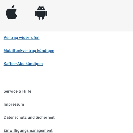
appleinc
android
Vertrag widerrufen
Mobilfunkvertrag kündigen
Kaffee-Abo kündigen
Service & Hilfe
Impressum
Datenschutz und Sicherheit
Einwilligungsmanagement