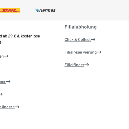
Filialabholung
d ab 29 € & kostenlose
Click & Collect
.
Filialreservierung
en
Filialfinder
ner
e ändern