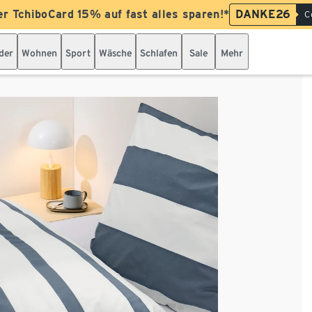
er TchiboCard 15% auf fast alles sparen!*
DANKE26
C
der
Wohnen
Sport
Wäsche
Schlafen
Sale
Mehr