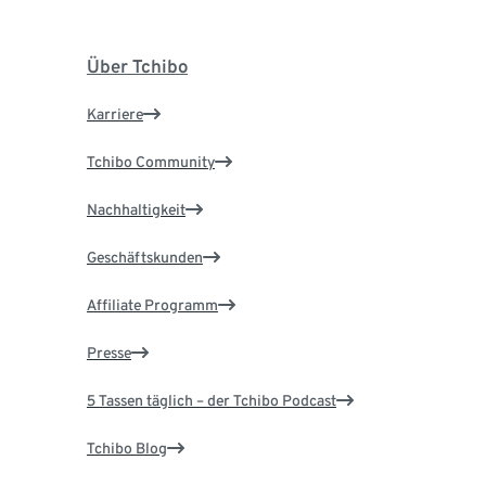
Über Tchibo
Karriere
Tchibo Community
Nachhaltigkeit
Geschäftskunden
Affiliate Programm
Presse
5 Tassen täglich – der Tchibo Podcast
Tchibo Blog