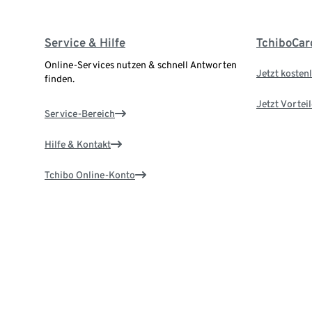
Service & Hilfe
TchiboCar
Online-Services nutzen & schnell Antworten
Jetzt kostenl
finden.
Jetzt Vortei
Service-Bereich
Hilfe & Kontakt
Tchibo Online-Konto