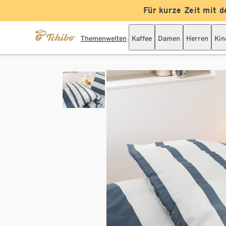
Für kurze Zeit mit d
Themenwelten
Kaffee
Damen
Herren
Kin