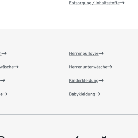
Entsorgung / Inhaltsstoffe
n
Herrenpullover
wäsche
Herrenunterwäsche
n
Kinderkleidung
e
Babykleidung