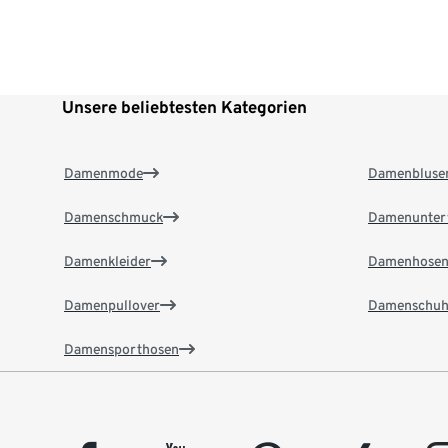
Unsere beliebtesten Kategorien
Damenmode
Damenbluse
Damenschmuck
Damenunter
Damenkleider
Damenhose
Damenpullover
Damenschuh
Damensporthosen