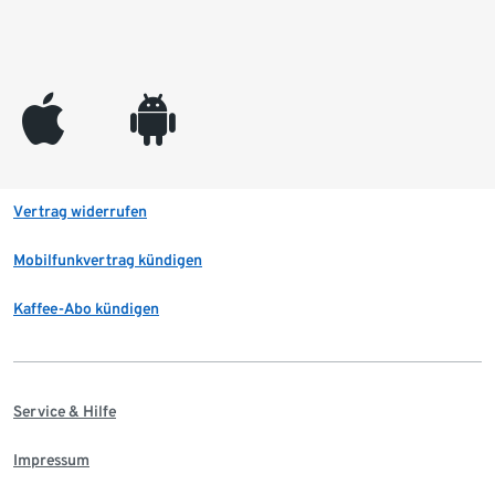
appleinc
android
Vertrag widerrufen
Mobilfunkvertrag kündigen
Kaffee-Abo kündigen
Service & Hilfe
Impressum