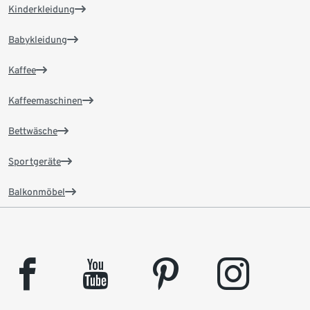
Kinderkleidung
Babykleidung
Kaffee
Kaffeemaschinen
Bettwäsche
Sportgeräte
Balkonmöbel
facebook
youtube
pinterest
instagram