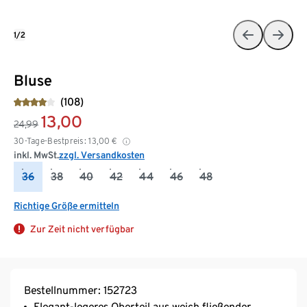
1/2
Bluse
(108)
13,00
24,99
30-Tage-Bestpreis:
13,00
€
inkl. MwSt.
zzgl. Versandkosten
36
38
40
42
44
46
48
Richtige Größe ermitteln
Zur Zeit nicht verfügbar
Bestellnummer: 152723
Elegant-legeres Oberteil aus weich fließender,