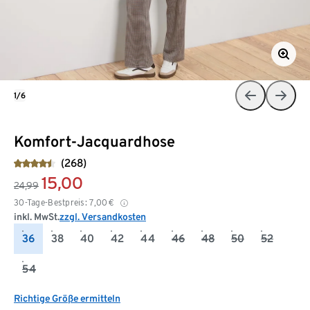
1/6
Komfort-Jacquardhose
(268)
15,00
24,99
30-Tage-Bestpreis:
7,00
€
inkl. MwSt.
zzgl. Versandkosten
36
38
40
42
44
46
48
50
52
54
Richtige Größe ermitteln