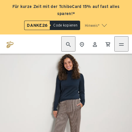
Für kurze Zeit mit der TchiboCard 15% auf fast alles
sparen!*
DANKE26
Code kopieren
Hinweis*