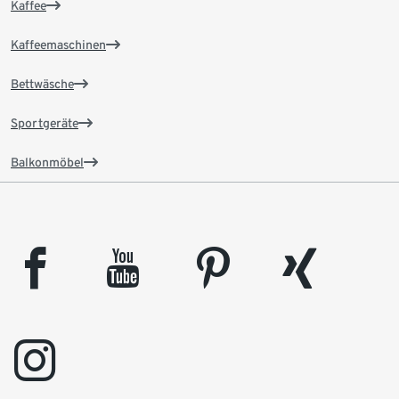
Kaffee
Kaffeemaschinen
Bettwäsche
Sportgeräte
Balkonmöbel
facebook
youtube
pinterest
xing
instagram