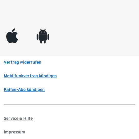
appleinc
android
Vertrag widerrufen
Mobilfunkvertrag kündigen
Kaffee-Abo kündigen
Service & Hilfe
Impressum