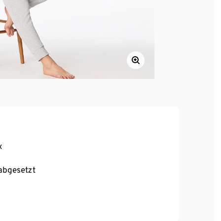
«
abgesetzt