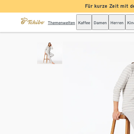
Für kurze Zeit mit d
Themenwelten
Kaffee
Damen
Herren
Kin