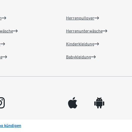
n
Herrenpullover
wäsche
Herrenunterwäsche
n
Kinderkleidung
e
Babykleidung
gram
appleinc
android
bo kündigen