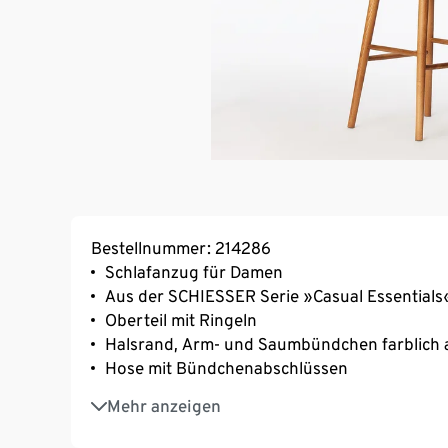
Bestellnummer: 214286
Schlafanzug für Damen
Aus der SCHIESSER Serie »Casual Essentials
Oberteil mit Ringeln
Halsrand, Arm- und Saumbündchen farblich 
Hose mit Bündchenabschlüssen
In wärmender Frottee-Qualität
Mehr anzeigen
Unsere Models tragen Größe M/38