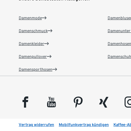
Damenmode
Damenbluse
Damenschmuck
Damenunter
Damenkleider
Damenhose
Damenpullover
Damenschuh
Damensporthosen
facebook
youtube
pinterest
xing
insta
Vertrag widerrufen
Mobilfunkvertrag kündigen
Kaffee-A