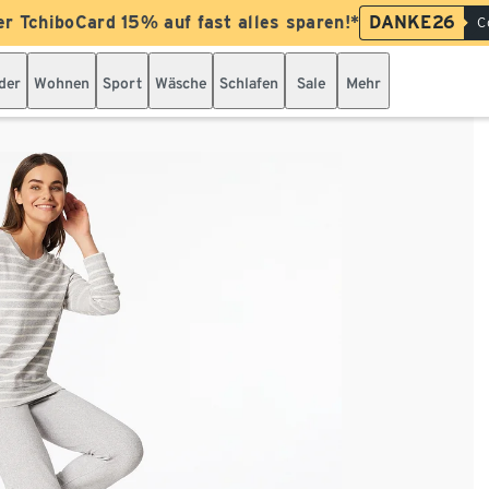
er TchiboCard 15% auf fast alles sparen!*
DANKE26
C
der
Wohnen
Sport
Wäsche
Schlafen
Sale
Mehr