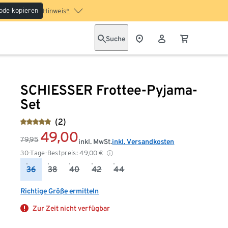
ode kopieren
Hinweis*
Suche
SCHIESSER Frottee-Pyjama-
Set
(2)
49,00
79,95
inkl. MwSt.
inkl. Versandkosten
30-Tage-Bestpreis:
49,00
€
36
38
40
42
44
Richtige Größe ermitteln
Zur Zeit nicht verfügbar