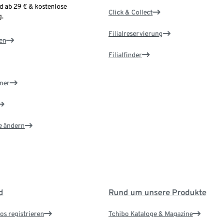
d ab 29 € & kostenlose
Click & Collect
.
Filialreservierung
en
Filialfinder
ner
e ändern
d
Rund um unsere Produkte
os registrieren
Tchibo Kataloge & Magazine