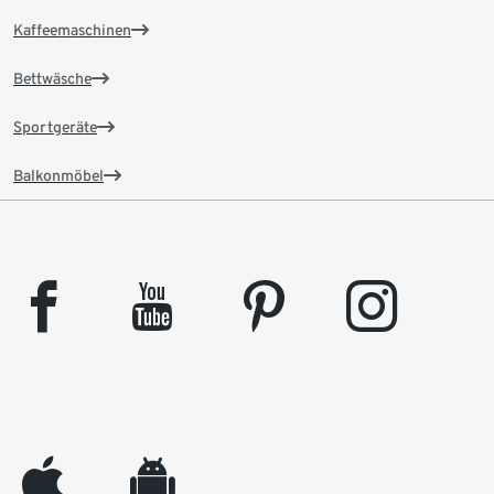
Kaffeemaschinen
Bettwäsche
Sportgeräte
Balkonmöbel
facebook
youtube
pinterest
instagram
appleinc
android