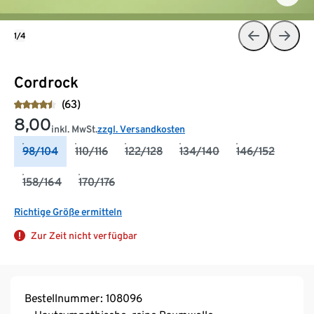
1/4
Cordrock
(63)
8,00
inkl. MwSt.
zzgl. Versandkosten
98/104
110/116
122/128
134/140
146/152
158/164
170/176
Richtige Größe ermitteln
Zur Zeit nicht verfügbar
Bestellnummer: 108096