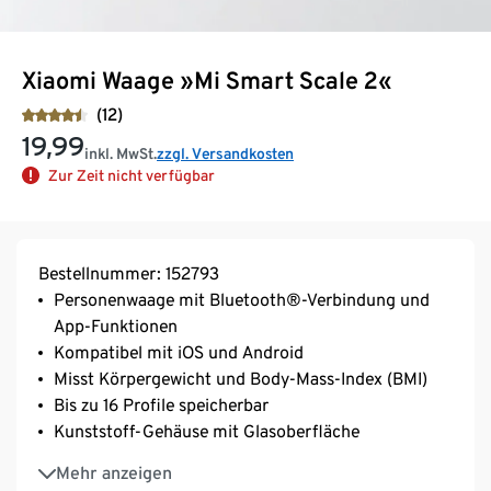
Xiaomi Waage »Mi Smart Scale 2«
(12)
19,99
inkl. MwSt.
zzgl. Versandkosten
Zur Zeit nicht verfügbar
Bestellnummer: 152793
Personenwaage mit Bluetooth®-Verbindung und
App-Funktionen
Kompatibel mit iOS und Android
Misst Körpergewicht und Body-Mass-Index (BMI)
Bis zu 16 Profile speicherbar
Kunststoff-Gehäuse mit Glasoberfläche
Geradliniges Design, stylischer Look – passt als
Mehr anzeigen
modernes Accessoire in jedes Badezimmer