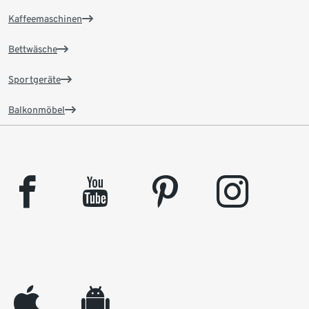
Kaffeemaschinen
Bettwäsche
Sportgeräte
Balkonmöbel
facebook
youtube
pinterest
instagram
appleinc
android