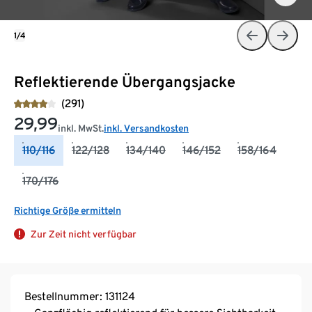
1/4
Reflektierende Übergangsjacke
(291)
29,99
inkl. MwSt.
inkl. Versandkosten
110/116
122/128
134/140
146/152
158/164
170/176
Richtige Größe ermitteln
Zur Zeit nicht verfügbar
Bestellnummer: 131124