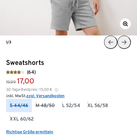
1/3
Sweatshorts
(64)
17,00
19,99
30-Tage-Bestpreis:
15,00
€
inkl. MwSt.
zzgl. Versandkosten
S 44/46
M 48/50
L 52/54
XL 56/58
XXL 60/62
Richtige Größe ermitteln