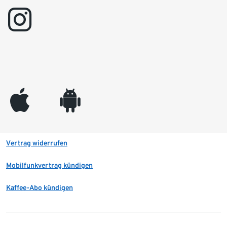
instagram
appleinc
android
Vertrag widerrufen
Mobilfunkvertrag kündigen
Kaffee-Abo kündigen