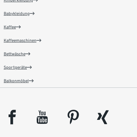
Kinderkleidung
Babykleidung
Kaffee
Kaffeemaschinen
Bettwäsche
Sportgeräte
Balkonmöbel
facebook
youtube
pinterest
xing