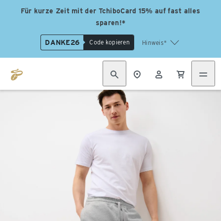
Für kurze Zeit mit der TchiboCard 15% auf fast alles
sparen!*
DANKE26
Code kopieren
Hinweis*