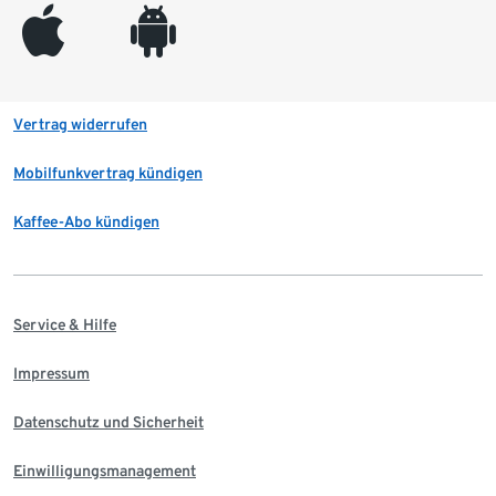
appleinc
android
Vertrag widerrufen
Mobilfunkvertrag kündigen
Kaffee-Abo kündigen
Service & Hilfe
Impressum
Datenschutz und Sicherheit
Einwilligungsmanagement