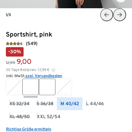
1/3
Sportshirt, pink
(549)
-30%
9,00
12,99
30-Tage-Bestpreis:
12,99
€
inkl. MwSt.
zzgl. Versandkosten
XS 32/34
S 36/38
M 40/42
L 44/46
XL 48/50
XXL 52/54
Richtige Größe ermitteln