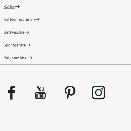
Kaffee
Kaffeemaschinen
Bettwäsche
Sportgeräte
Balkonmöbel
facebook
youtube
pinterest
instagram