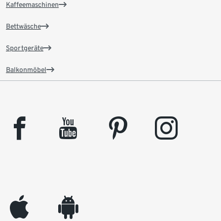
Kaffeemaschinen
Bettwäsche
Sportgeräte
Balkonmöbel
facebook
youtube
pinterest
instagram
appleinc
android