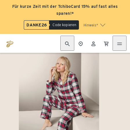
Für kurze Zeit mit der TchiboCard 15% auf fast alles
sparen!*
DANKE26
Code kopieren
Hinweis*