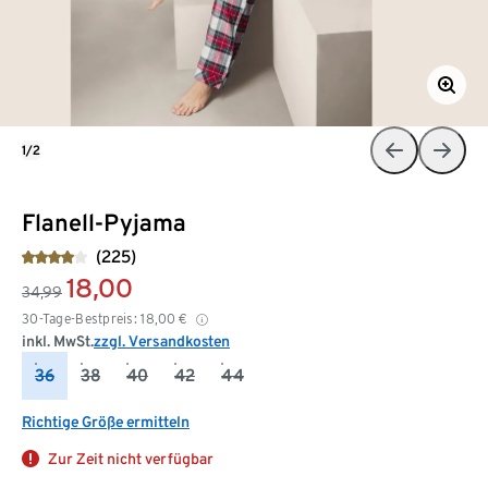
1/2
Flanell-Pyjama
(225)
18,00
34,99
30-Tage-Bestpreis:
18,00
€
inkl. MwSt.
zzgl. Versandkosten
36
38
40
42
44
Richtige Größe ermitteln
Zur Zeit nicht verfügbar