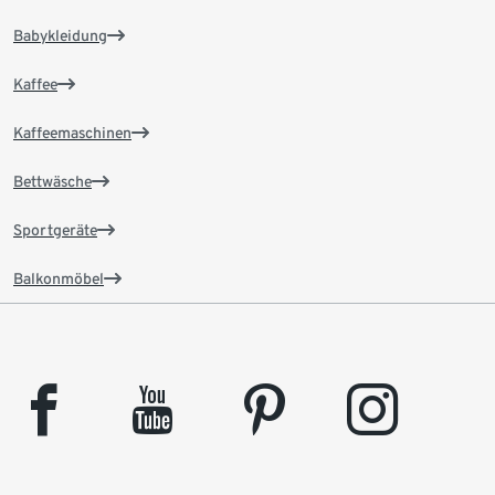
Babykleidung
Kaffee
Kaffeemaschinen
Bettwäsche
Sportgeräte
Balkonmöbel
facebook
youtube
pinterest
instagram