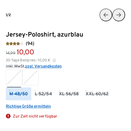
1/2
Jersey-Poloshirt, azurblau
(94)
10,00
14,99
30-Tage-Bestpreis:
10,00
€
inkl. MwSt.
zzgl. Versandkosten
M 48/50
L 52/54
XL 56/58
XXL 60/62
Richtige Größe ermitteln
Zur Zeit nicht verfügbar