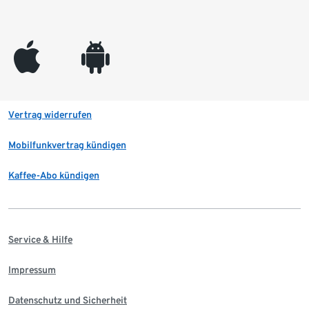
appleinc
android
Vertrag widerrufen
Mobilfunkvertrag kündigen
Kaffee-Abo kündigen
Service & Hilfe
Impressum
Datenschutz und Sicherheit