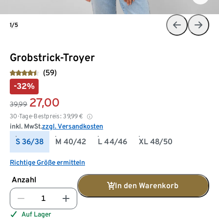
1/5
Grobstrick-Troyer
(59)
-32%
27,00
39,99
30-Tage-Bestpreis:
39,99
€
inkl. MwSt.
zzgl. Versandkosten
S 36/38
M 40/42
L 44/46
XL 48/50
Richtige Größe ermitteln
Anzahl
In den Warenkorb
Auf Lager