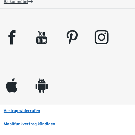
Balkonmöbel
facebook
youtube
pinterest
instagram
appleinc
android
Vertrag widerrufen
Mobilfunkvertrag kündigen