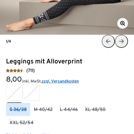
1/4
Leggings mit Alloverprint
(711)
8,00
inkl. MwSt.
zzgl. Versandkosten
S 36/38
M 40/42
L 44/46
XL 48/50
XXL 52/54