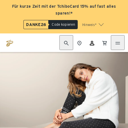
Für kurze Zeit mit der TchiboCard 15% auf fast alles
sparen!*
DANKE26
Code kopieren
Hinweis*