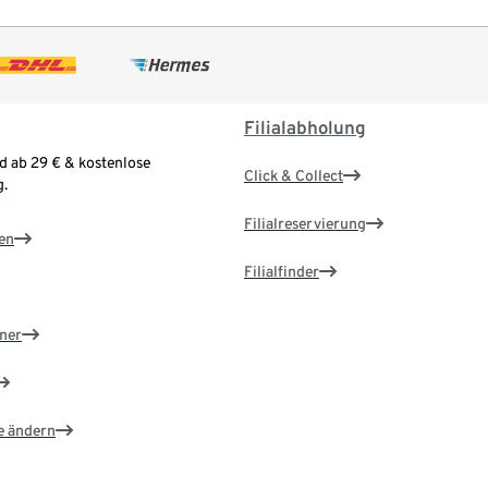
Filialabholung
d ab 29 € & kostenlose
Click & Collect
.
Filialreservierung
en
Filialfinder
ner
e ändern