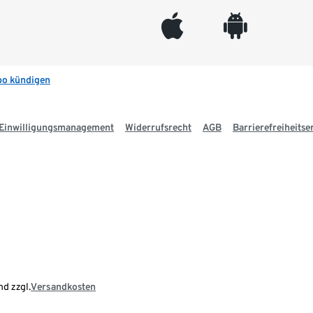
appleinc
android
bo kündigen
Einwilligungsmanagement
Widerrufsrecht
AGB
Barrierefreiheitse
nd zzgl.
Versandkosten