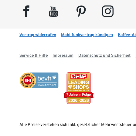
facebook
youtube
pinterest
instagram
Vertrag widerrufen
Mobilfunkvertrag kündigen
Kaffee-A
Service & Hilfe
Impressum
Datenschutz und Sicherheit
Alle Preise verstehen sich inkl. gesetzlicher Mehrwertsteuer u