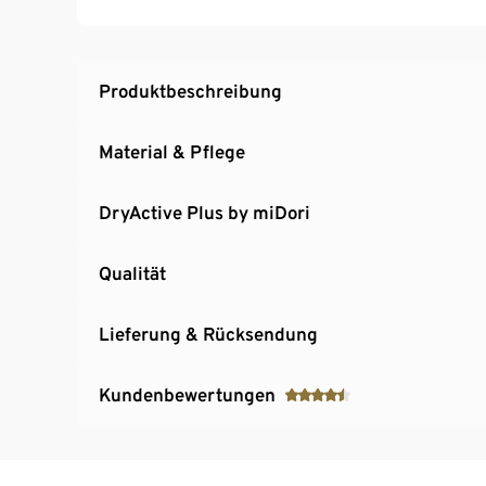
Ärmelabschluss mit Daumenloch
Verlängerte Rückenpartie
Extraflache Nähte für hohen Tragekomfort
Produktbeschreibung
Material & Pflege
DryActive Plus by miDori
Qualität
Lieferung & Rücksendung
Kundenbewertungen