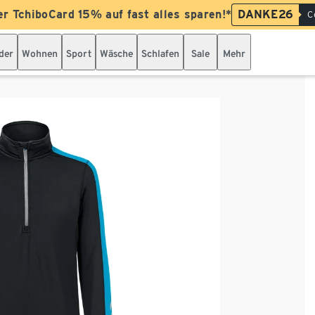
er TchiboCard 15% auf fast alles sparen!*
DANKE26
C
der
Wohnen
Sport
Wäsche
Schlafen
Sale
Mehr