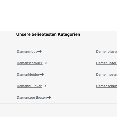
Unsere beliebtesten Kategorien
Damenmode
Damenbluse
Damenschmuck
Damenunter
Damenkleider
Damenhose
Damenpullover
Damenschuh
Damensporthosen