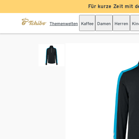
Für kurze Zeit mit d
Themenwelten
Kaffee
Damen
Herren
Kin