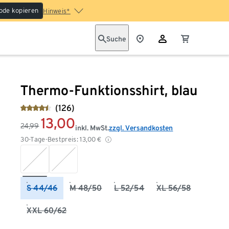
ode kopieren
Hinweis*
Suche
Thermo-Funktionsshirt, blau
(126)
13,00
24,99
inkl. MwSt.
zzgl. Versandkosten
30-Tage-Bestpreis:
13,00
€
S 44/46
M 48/50
L 52/54
XL 56/58
XXL 60/62