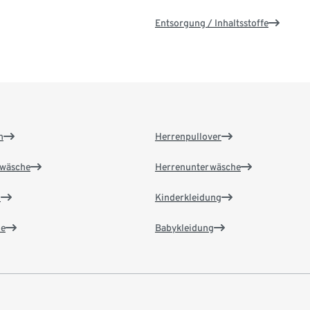
Entsorgung / Inhaltsstoffe
n
Herrenpullover
wäsche
Herrenunterwäsche
n
Kinderkleidung
e
Babykleidung