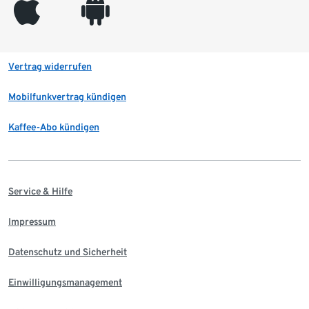
appleinc
android
Vertrag widerrufen
Mobilfunkvertrag kündigen
Kaffee-Abo kündigen
Service & Hilfe
Impressum
Datenschutz und Sicherheit
Einwilligungsmanagement