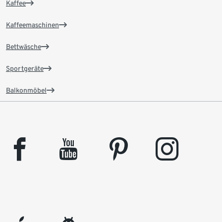
Kaffee
Kaffeemaschinen
Bettwäsche
Sportgeräte
Balkonmöbel
facebook
youtube
pinterest
instagram