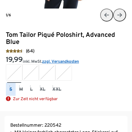
1/6
Tom Tailor Piqué Poloshirt, Advanced
Blue
(64)
19,99
inkl. MwSt.
zzgl. Versandkosten
S
M
L
XL
XXL
Zur Zeit nicht verfügbar
Bestellnummer: 220542