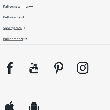
Kaffeemaschinen
Bettwäsche
Sportgeräte
Balkonmöbel
facebook
youtube
pinterest
instagram
appleinc
android