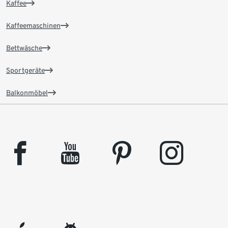
Kaffee
Kaffeemaschinen
Bettwäsche
Sportgeräte
Balkonmöbel
facebook
youtube
pinterest
instagram