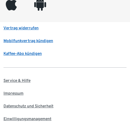
appleinc
android
Vertrag widerrufen
Mobilfunkvertrag kündigen
Kaffee-Abo kündigen
Service & Hilfe
Impressum
Datenschutz und Sicherheit
Einwilligungsmanagement