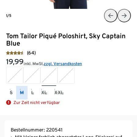
1/5
Tom Tailor Piqué Poloshirt, Sky Captain
Blue
(64)
19,99
inkl. MwSt.
zzgl. Versandkosten
S
M
L
XL
XXL
Zur Zeit nicht verfügbar
Bestellnummer: 220541