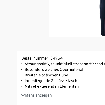
Bestellnummer: 84954
Atmungsaktiv, feuchtigkeitstransportierend
Besonders weiches Obermaterial
Breiter, elastischer Bund
Innenliegende Schlüsseltasche
Mit reflektierenden Elementen
Dynamische modische Schnittführung
Mehr anzeigen
Mit Einsätzen in Ripp-Optik – wechseln bei 
Mit Elasthan: formbeständig, perfekter Sitz 