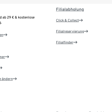
Filialabholung
d ab 29 € & kostenlose
Click & Collect
.
Filialreservierung
en
Filialfinder
ner
e ändern