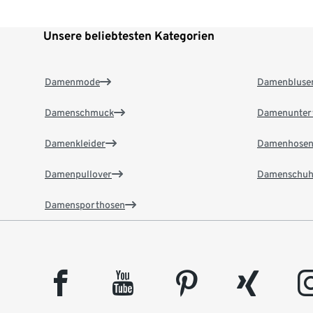
Unsere beliebtesten Kategorien
Damenmode
Damenbluse
Damenschmuck
Damenunter
Damenkleider
Damenhose
Damenpullover
Damenschuh
Damensporthosen
facebook
youtube
pinterest
xing
insta