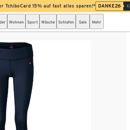
er TchiboCard 15% auf fast alles sparen!*
DANKE26
C
der
Wohnen
Sport
Wäsche
Schlafen
Sale
Mehr