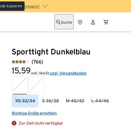
ode kopieren
Hinweis*
Suche
Sporttight Dunkelblau
(766)
15,59
inkl. MwSt.
zzgl. Versandkosten
XS 32/34
S 36/38
M 40/42
L 44/46
Richtige Größe ermitteln
Zur Zeit nicht verfügbar