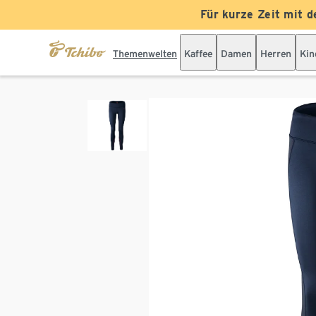
Für kurze Zeit mit d
Themenwelten
Kaffee
Damen
Herren
Kin