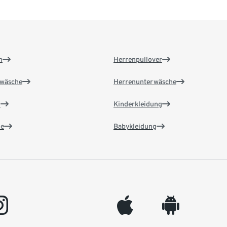
n
Herrenpullover
wäsche
Herrenunterwäsche
n
Kinderkleidung
e
Babykleidung
gram
appleinc
android