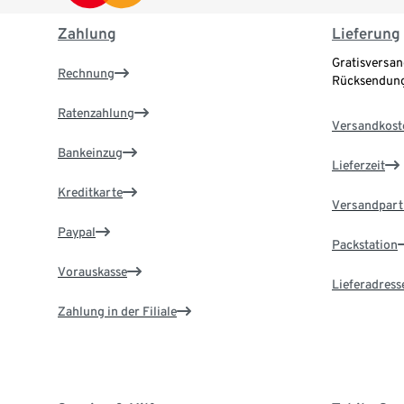
Zahlung
Lieferung
Gratisversan
Rechnung
Rücksendung
Ratenzahlung
Versandkost
Bankeinzug
Lieferzeit
Kreditkarte
Versandpart
Paypal
Packstation
Vorauskasse
Lieferadress
Zahlung in der Filiale