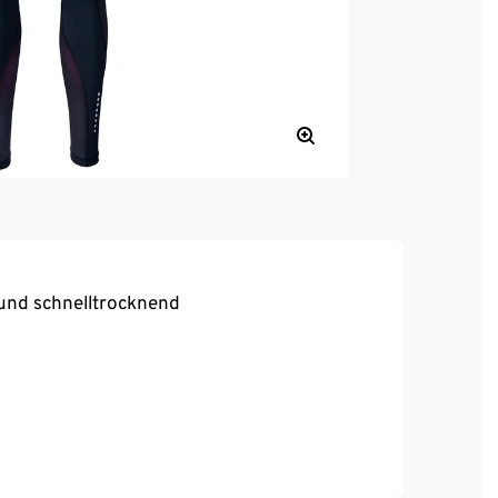
 und schnelltrocknend
Dehnung die Farbe
bei hoher Bewegungsfreiheit