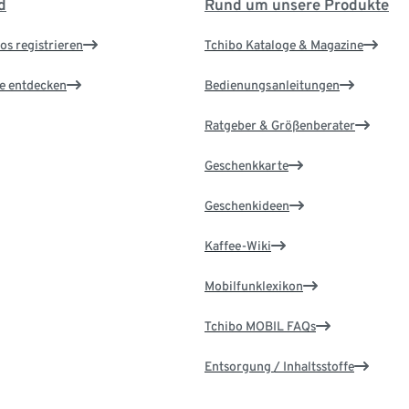
d
Rund um unsere Produkte
os registrieren
Tchibo Kataloge & Magazine
le entdecken
Bedienungsanleitungen
Ratgeber & Größenberater
Geschenkkarte
Geschenkideen
Kaffee-Wiki
Mobilfunklexikon
Tchibo MOBIL FAQs
Entsorgung / Inhaltsstoffe