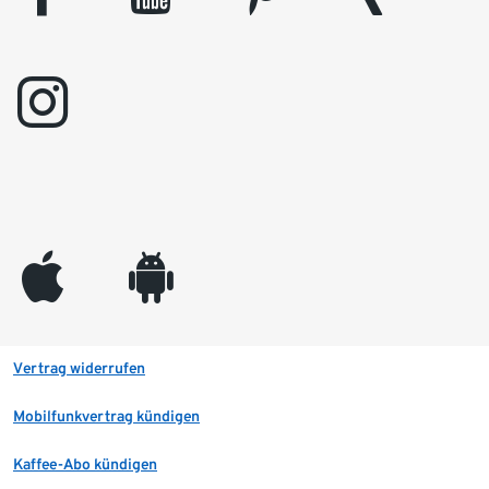
instagram
appleinc
android
Vertrag widerrufen
Mobilfunkvertrag kündigen
Kaffee-Abo kündigen