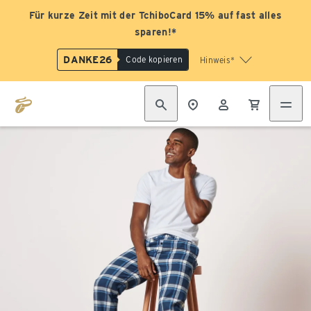
Für kurze Zeit mit der TchiboCard 15% auf fast alles
sparen!*
DANKE26
Code kopieren
Hinweis*