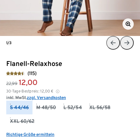
1/3
Flanell-Relaxhose
(115)
12,00
22,99
30-Tage-Bestpreis:
12,00
€
inkl. MwSt.
zzgl. Versandkosten
S 44/46
M 48/50
L 52/54
XL 56/58
XXL 60/62
Richtige Größe ermitteln