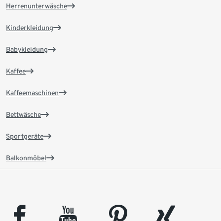
Herrenunterwäsche
Kinderkleidung
Babykleidung
Kaffee
Kaffeemaschinen
Bettwäsche
Sportgeräte
Balkonmöbel
facebook
youtube
pinterest
xing