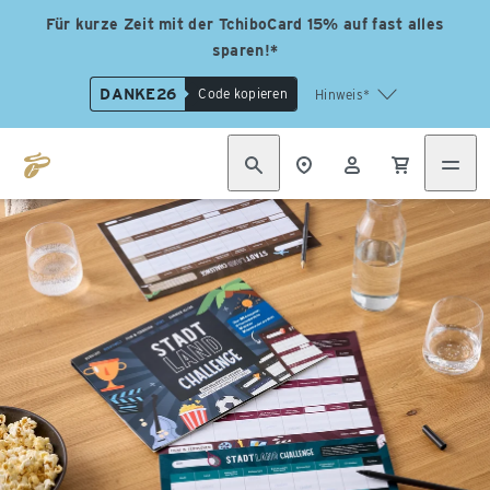
Für kurze Zeit mit der TchiboCard 15% auf fast alles
sparen!*
DANKE26
Code kopieren
Hinweis*