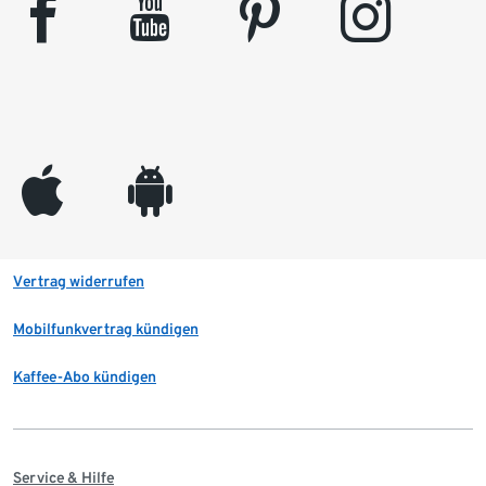
facebook
youtube
pinterest
instagram
appleinc
android
Vertrag widerrufen
Mobilfunkvertrag kündigen
Kaffee-Abo kündigen
Service & Hilfe