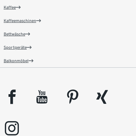
Kaffee
Kaffeemaschinen
Bettwäsche
Sportgeräte
Balkonmöbel
facebook
youtube
pinterest
xing
instagram