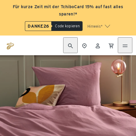
Für kurze Zeit mit der TchiboCard 15% auf fast alles
sparen!*
DANKE26
Code kopieren
Hinweis*