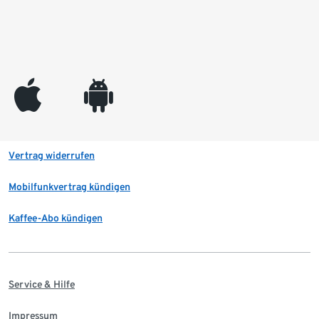
appleinc
android
Vertrag widerrufen
Mobilfunkvertrag kündigen
Kaffee-Abo kündigen
Service & Hilfe
Impressum