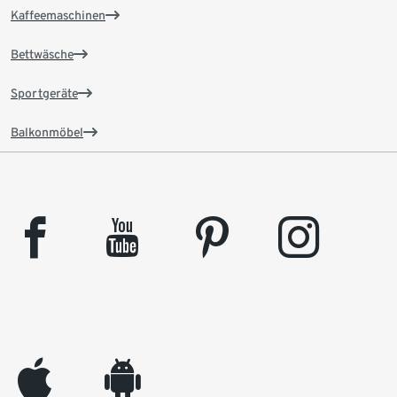
Kaffeemaschinen
Bettwäsche
Sportgeräte
Balkonmöbel
facebook
youtube
pinterest
instagram
appleinc
android