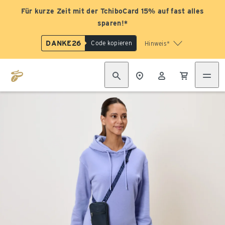
Für kurze Zeit mit der TchiboCard 15% auf fast alles
sparen!*
DANKE26
Code kopieren
Hinweis*