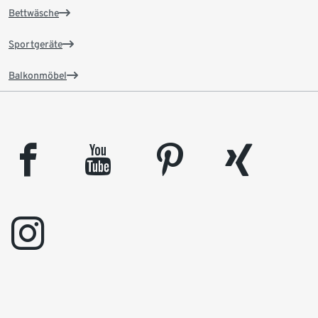
Bettwäsche
Sportgeräte
Balkonmöbel
facebook
youtube
pinterest
xing
instagram