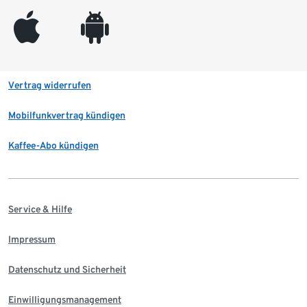
appleinc
android
Vertrag widerrufen
Mobilfunkvertrag kündigen
Kaffee-Abo kündigen
Service & Hilfe
Impressum
Datenschutz und Sicherheit
Einwilligungsmanagement