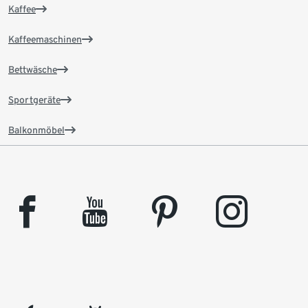
Kaffee
Kaffeemaschinen
Bettwäsche
Sportgeräte
Balkonmöbel
facebook
youtube
pinterest
instagram