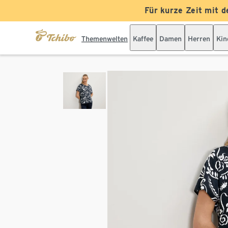
Für kurze Zeit mit d
Themenwelten
Kaffee
Damen
Herren
Kin