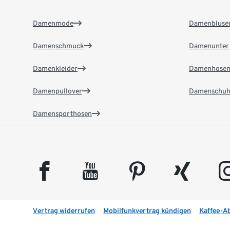
Damenmode
Damenbluse
Damenschmuck
Damenunter
Damenkleider
Damenhose
Damenpullover
Damenschuh
Damensporthosen
facebook
youtube
pinterest
xing
insta
Vertrag widerrufen
Mobilfunkvertrag kündigen
Kaffee-A