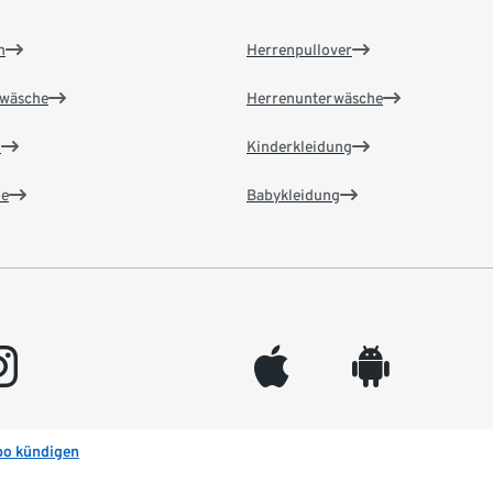
n
Herrenpullover
wäsche
Herrenunterwäsche
n
Kinderkleidung
e
Babykleidung
gram
appleinc
android
bo kündigen