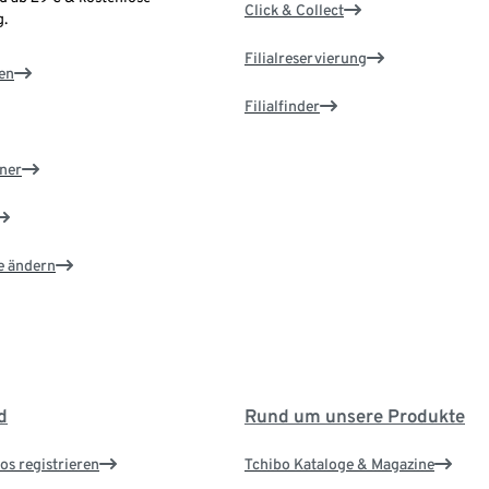
Click & Collect
.
Filialreservierung
en
Filialfinder
ner
e ändern
d
Rund um unsere Produkte
os registrieren
Tchibo Kataloge & Magazine