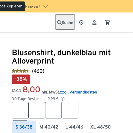
ode kopieren
Hinweis*
Suche
Blusenshirt, dunkelblau mit
Alloverprint
(460)
-38%
8,00
12,99
inkl. MwSt.
zzgl. Versandkosten
30-Tage-Bestpreis:
12,99
€
S 36/38
M 40/42
L 44/46
XL 48/50