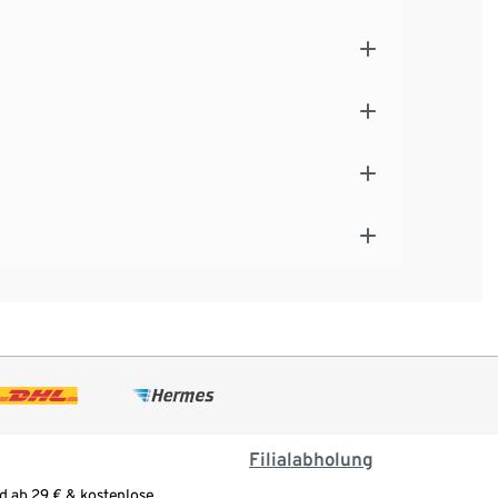
Filialabholung
d ab 29 € & kostenlose