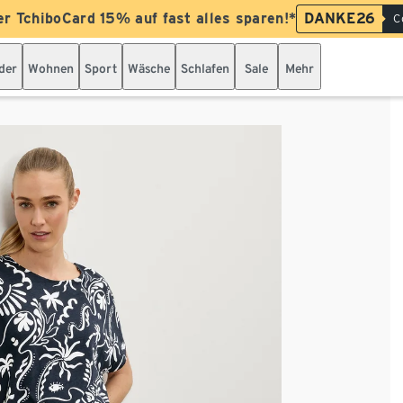
er TchiboCard 15% auf fast alles sparen!*
DANKE26
C
der
Wohnen
Sport
Wäsche
Schlafen
Sale
Mehr