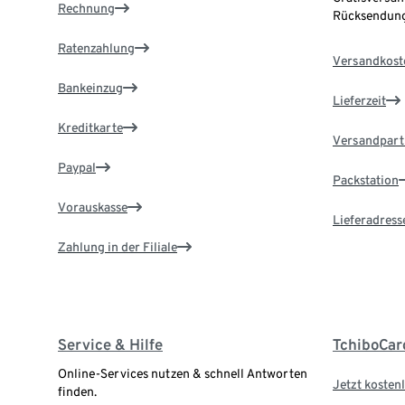
Rechnung
Rücksendung
Ratenzahlung
Versandkost
Bankeinzug
Lieferzeit
Kreditkarte
Versandpart
Paypal
Packstation
Vorauskasse
Lieferadress
Zahlung in der Filiale
Service & Hilfe
TchiboCar
Online-Services nutzen & schnell Antworten
Jetzt kostenl
finden.