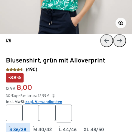
1/5
Blusenshirt, grün mit Alloverprint
(490)
-38%
8,00
12,99
30-Tage-Bestpreis:
12,99
€
inkl. MwSt.
zzgl. Versandkosten
S 36/38
M 40/42
L 44/46
XL 48/50