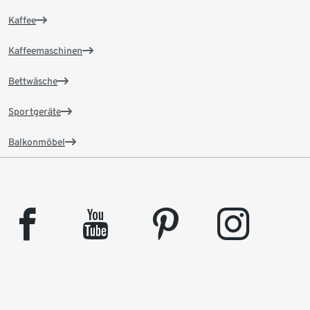
Kaffee
Kaffeemaschinen
Bettwäsche
Sportgeräte
Balkonmöbel
facebook
youtube
pinterest
instagram