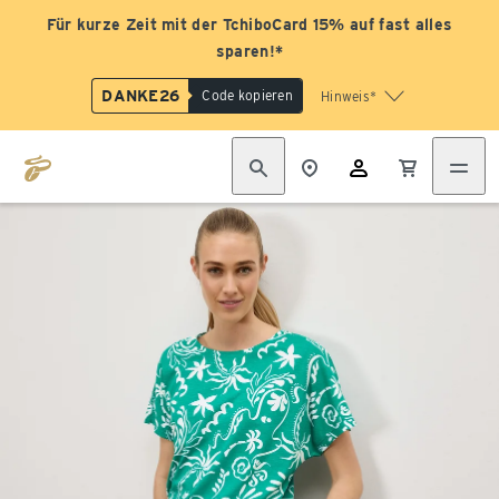
Für kurze Zeit mit der TchiboCard 15% auf fast alles
sparen!*
DANKE26
Code kopieren
Hinweis*