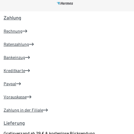
Zahlung
Rechnung
Ratenzahlung
Bankeinzug
Kreditkarte
Paypal
Vorauskasse
Zahlung in der Filiale
Lieferung
Gratisversand ab 29 € & kostenlose Rücksendung.