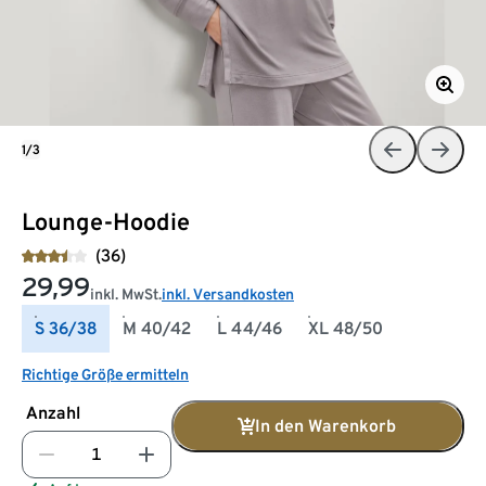
1/3
Lounge-Hoodie
(36)
29,99
inkl. MwSt.
inkl. Versandkosten
S 36/38
M 40/42
L 44/46
XL 48/50
Richtige Größe ermitteln
Anzahl
In den Warenkorb