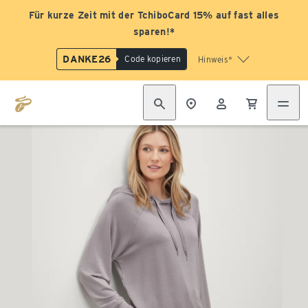
Für kurze Zeit mit der TchiboCard 15% auf fast alles
sparen!*
DANKE26
Code kopieren
Hinweis*