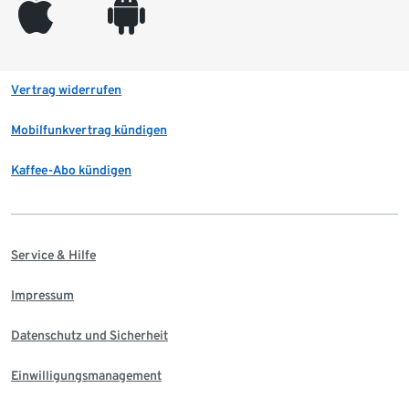
appleinc
android
Vertrag widerrufen
Mobilfunkvertrag kündigen
Kaffee-Abo kündigen
Service & Hilfe
Impressum
Datenschutz und Sicherheit
Einwilligungsmanagement