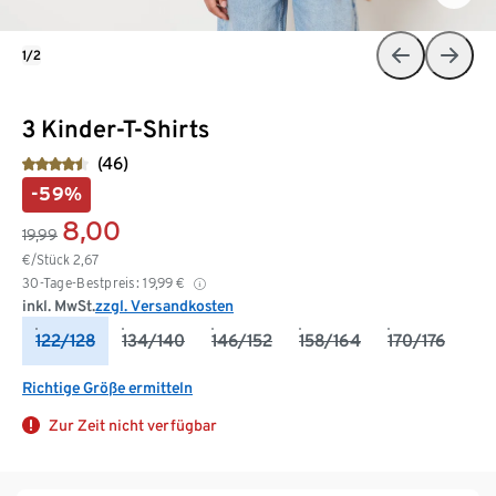
1/2
3 Kinder-T-Shirts
(46)
-59%
8,00
19,99
€/Stück
2,67
30-Tage-Bestpreis:
19,99
€
inkl. MwSt.
zzgl. Versandkosten
122/128
134/140
146/152
158/164
170/176
Richtige Größe ermitteln
Zur Zeit nicht verfügbar