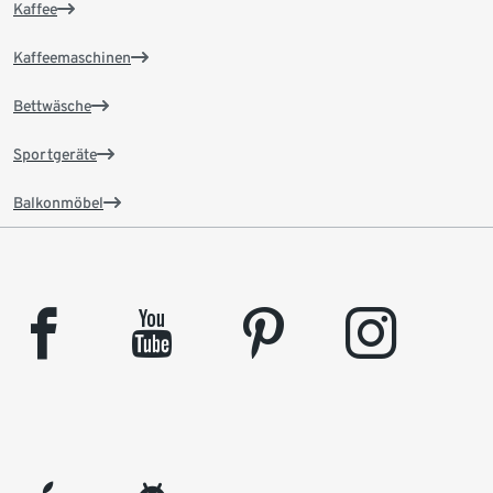
Kaffee
Kaffeemaschinen
Bettwäsche
Sportgeräte
Balkonmöbel
facebook
youtube
pinterest
instagram