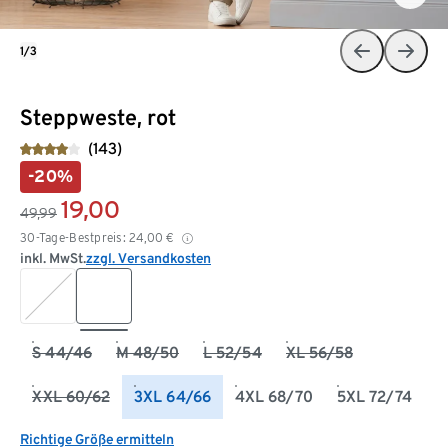
1/3
Steppweste, rot
(143)
-20%
19,00
49,99
30-Tage-Bestpreis:
24,00
€
inkl. MwSt.
zzgl. Versandkosten
S 44/46
M 48/50
L 52/54
XL 56/58
XXL 60/62
3XL 64/66
4XL 68/70
5XL 72/74
Richtige Größe ermitteln