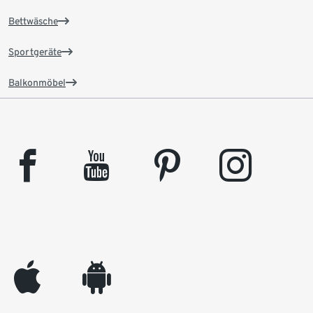
Bettwäsche
Sportgeräte
Balkonmöbel
facebook
youtube
pinterest
instagram
appleinc
android