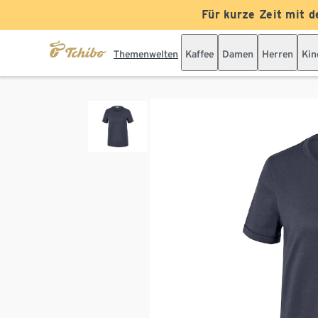
Für kurze Zeit mit d
Themenwelten
Kaffee
Damen
Herren
Kin