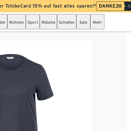
er TchiboCard 15% auf fast alles sparen!*
DANKE26
C
der
Wohnen
Sport
Wäsche
Schlafen
Sale
Mehr