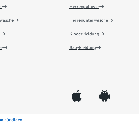
n
Herrenpullover
wäsche
Herrenunterwäsche
n
Kinderkleidung
e
Babykleidung
appleinc
android
bo kündigen