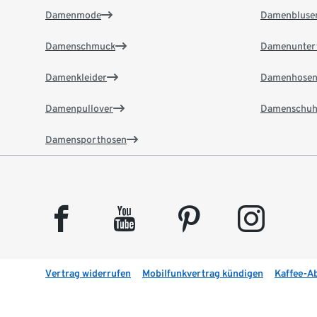
Damenmode
Damenbluse
Damenschmuck
Damenunter
Damenkleider
Damenhose
Damenpullover
Damenschuh
Damensporthosen
facebook
youtube
pinterest
instagram
Vertrag widerrufen
Mobilfunkvertrag kündigen
Kaffee-A