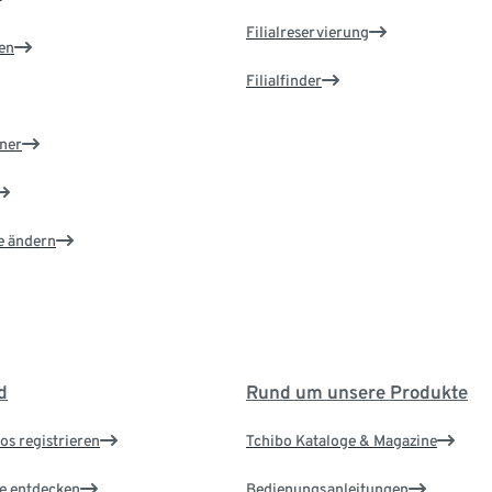
Filialreservierung
en
Filialfinder
ner
e ändern
d
Rund um unsere Produkte
os registrieren
Tchibo Kataloge & Magazine
le entdecken
Bedienungsanleitungen