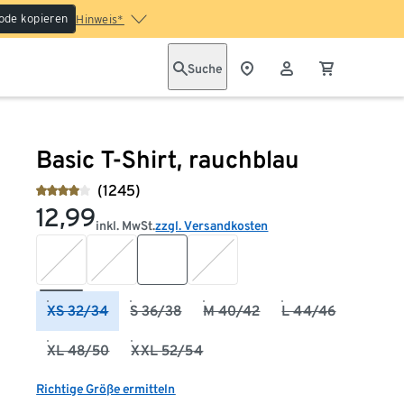
ode kopieren
Hinweis*
Suche
Basic T-Shirt, rauchblau
(1245)
12,99
inkl. MwSt.
zzgl. Versandkosten
XS 32/34
S 36/38
M 40/42
L 44/46
XL 48/50
XXL 52/54
Richtige Größe ermitteln