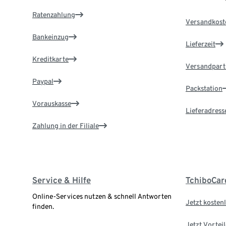
Ratenzahlung
Versandkost
Bankeinzug
Lieferzeit
Kreditkarte
Versandpart
Paypal
Packstation
Vorauskasse
Lieferadress
Zahlung in der Filiale
Service & Hilfe
TchiboCar
Online-Services nutzen & schnell Antworten
Jetzt kostenl
finden.
Jetzt Vortei