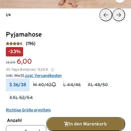
1/4
Pyjamahose
(196)
-33%
6,00
14,99
30-Tage-Bestpreis:
9,00
€
inkl. MwSt.
zzgl. Versandkosten
S 36/38
M 40/42
L 44/46
XL 48/50
XXL 52/54
Richtige Größe ermitteln
Anzahl
In den Warenkorb