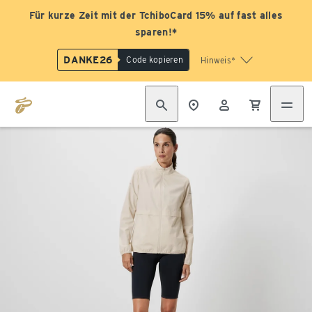
Für kurze Zeit mit der TchiboCard 15% auf fast alles
sparen!*
DANKE26
Code kopieren
Hinweis*