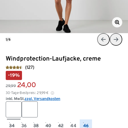
1/6
Windprotection-Laufjacke, creme
(127)
-19%
24,00
29,99
30-Tage-Bestpreis:
29,99
€
inkl. MwSt.
zzgl. Versandkosten
34
36
38
40
42
44
46