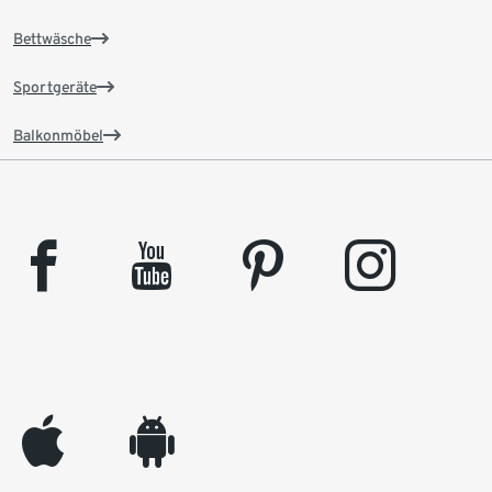
Bettwäsche
Sportgeräte
Balkonmöbel
facebook
youtube
pinterest
instagram
appleinc
android