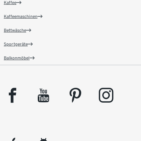
Kaffee
Kaffeemaschinen
Bettwäsche
Sportgeräte
Balkonmöbel
facebook
youtube
pinterest
instagram