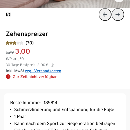
1/3
Zehenspreizer
(70)
3,00
5,99
€/Paar
1,50
30-Tage-Bestpreis:
3,00
€
inkl. MwSt.
zzgl. Versandkosten
Zur Zeit nicht verfügbar
Bestellnummer: 185814
Schmerzlinderung und Entspannung für die Füße
1 Paar
Kann nach dem Sport zur Regeneration beitragen