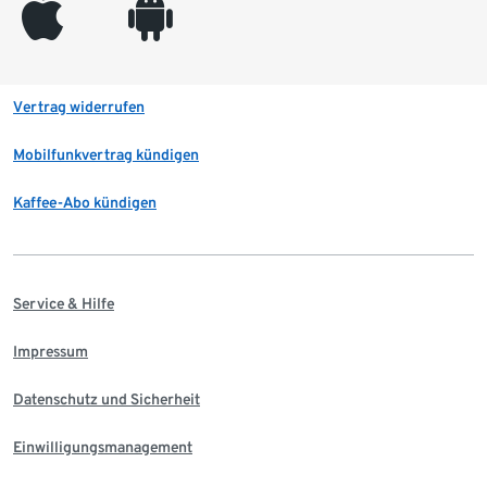
appleinc
android
Vertrag widerrufen
Mobilfunkvertrag kündigen
Kaffee-Abo kündigen
Service & Hilfe
Impressum
Datenschutz und Sicherheit
Einwilligungsmanagement