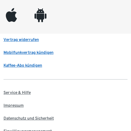
appleinc
android
Vertrag widerrufen
Mobilfunkvertrag kündigen
Kaffee-Abo kündigen
Service & Hilfe
Impressum
Datenschutz und Sicherheit