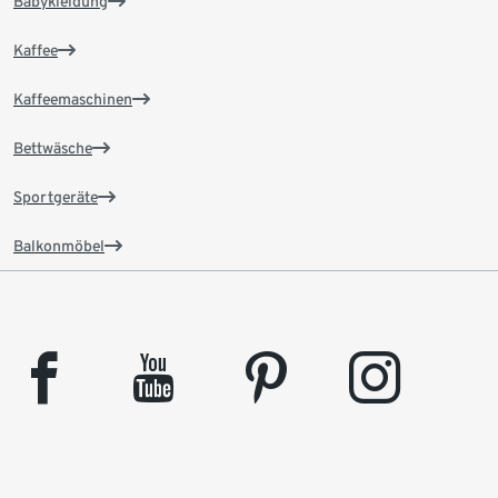
Babykleidung
Kaffee
Kaffeemaschinen
Bettwäsche
Sportgeräte
Balkonmöbel
facebook
youtube
pinterest
instagram