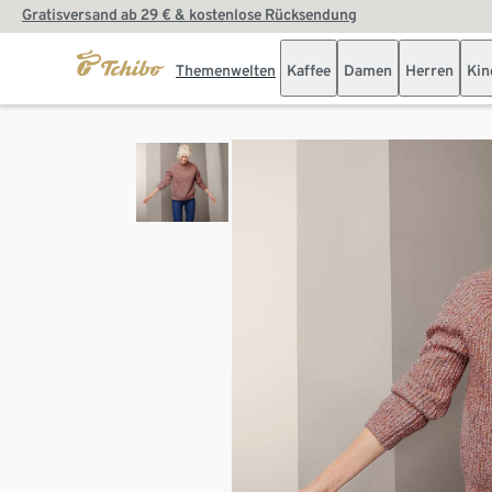
Gratisversand ab 29 € & kostenlose Rücksendung
Themenwelten
Kaffee
Damen
Herren
Kin