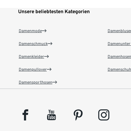
Unsere beliebtesten Kategorien
Damenmode
Damenbluse
Damenschmuck
Damenunter
Damenkleider
Damenhose
Damenpullover
Damenschuh
Damensporthosen
facebook
youtube
pinterest
instagram