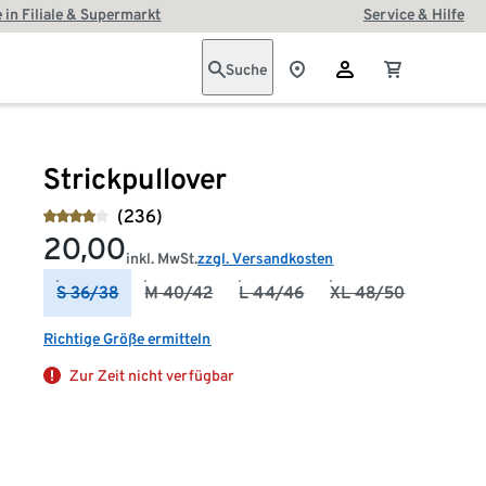
 in Filiale & Supermarkt
Service & Hilfe
Suche
Strickpullover
(236)
20,00
inkl. MwSt.
zzgl. Versandkosten
S 36/38
M 40/42
L 44/46
XL 48/50
Richtige Größe ermitteln
Zur Zeit nicht verfügbar