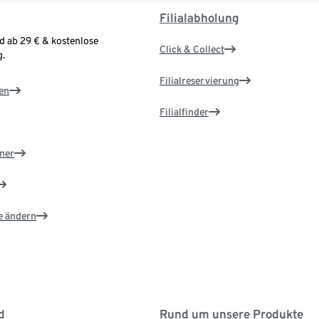
Filialabholung
d ab 29 € & kostenlose
Click & Collect
.
Filialreservierung
en
Filialfinder
ner
e ändern
d
Rund um unsere Produkte