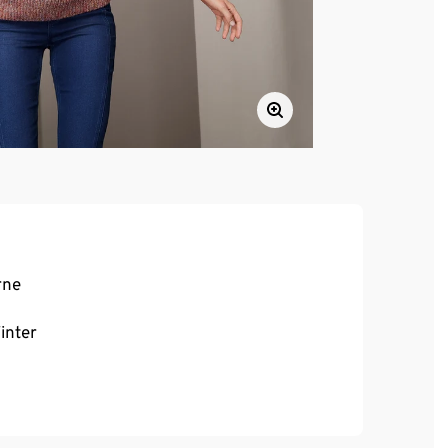
rne
inter