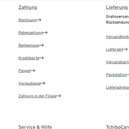
Zahlung
Lieferung
Gratisversan
Rechnung
Rücksendung
Ratenzahlung
Versandkost
Bankeinzug
Lieferzeit
Kreditkarte
Versandpart
Paypal
Packstation
Vorauskasse
Lieferadress
Zahlung in der Filiale
Service & Hilfe
TchiboCar