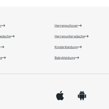
n
Herrenpullover
wäsche
Herrenunterwäsche
n
Kinderkleidung
e
Babykleidung
appleinc
android